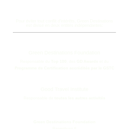
Pour éviter tout conflit d’intérêts, Green Destinations
est divisé en deux entités indépendantes:
Green Destinations Foundation
Responsable du
Top 100
, des
GD Awards
et du
Programme de Certification accréditée par le GSTC
Good Travel Institute
Responsable de
toutes les autres activités
Green Destinations Foundation
Rapenburg 8