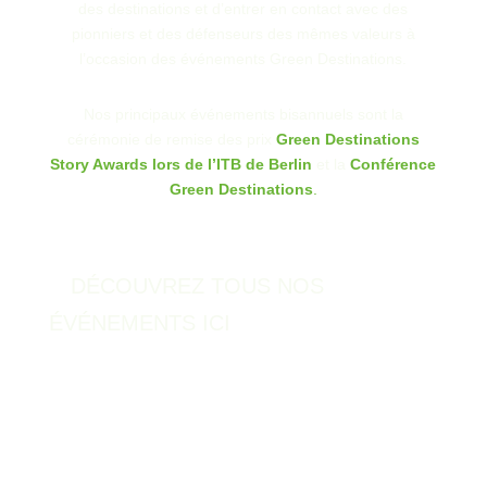
des destinations et d’entrer en contact avec des
pionniers et des défenseurs des mêmes valeurs à
l’occasion des événements Green Destinations.
Nos principaux événements bisannuels sont la
cérémonie de remise des prix
Green Destinations
Story Awards lors de l’ITB de Berlin
et la
Conférence
Green Destinations
.
DÉCOUVREZ TOUS NOS
ÉVÉNEMENTS ICI