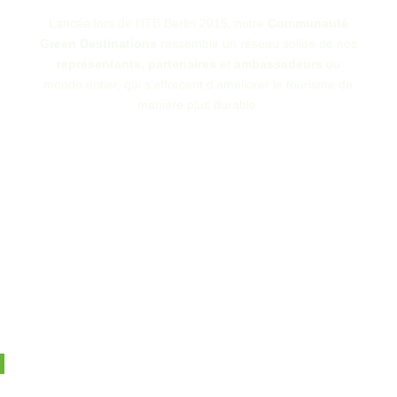
Lancée lors de l’ITB Berlin 2015, notre
Communauté
Green Destinations
rassemble un réseau solide de nos
représentants, partenaires
et
ambassadeurs
du
monde entier, qui s’efforcent d’améliorer le tourisme de
manière plus durable.
Destinations
Depuis notre début en 2014, plus de 400 destinations ont rejoint notre
programme de Awards and Certification et Top 100 Stories
Competition.
Photo: Eilandgevoel – Goeree-Overflakkee