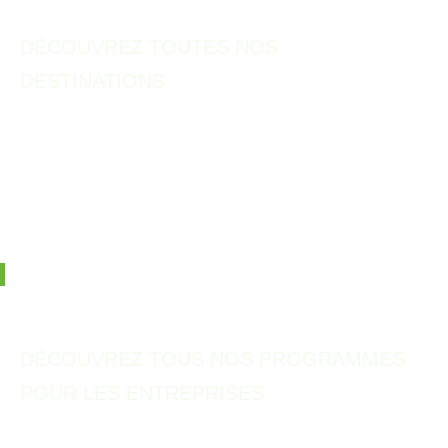
DÉCOUVREZ TOUTES NOS
DESTINATIONS
Entreprises
Le Good Travel Program propose une gamme d’outils pour évaluer,
soutenir et certifier les pratiques de durabilité des entreprises
touristiques.
Photo: Minamichita, Japan
DÉCOUVREZ TOUS NOS PROGRAMMES
POUR LES ENTREPRISES
Représentants