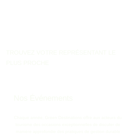
Notre vaste réseau de représentants de Green Destinations, répartis
dans plus de 60 pays, et une approche décentralisée rendent les
programmes de Green Destinations accessibles à des destinations
du monde entier.
TROUVEZ VOTRE REPRÉSENTANT LE
PLUS PROCHE
Nos Événements
Chaque année, Green Destinations offre aux acteurs du
tourisme des occasions exceptionnelles de discuter de
manière approfondie des pratiques de gestion durable